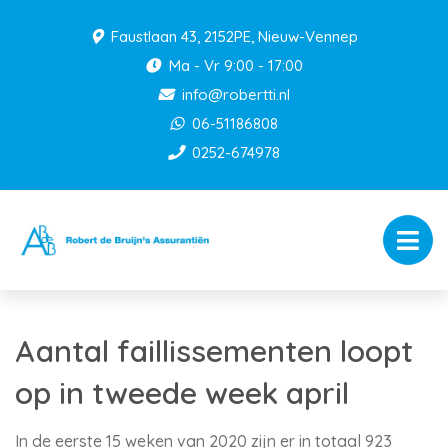
Faustlaan 43, 2152PE, Nieuw-Vennep
Ma - Vr 9:00 - 17:00
info@robertti.nl
06-51186808
0252-674978
Aantal faillissementen loopt
op in tweede week april
In de eerste 15 weken van 2020 zijn er in totaal 923