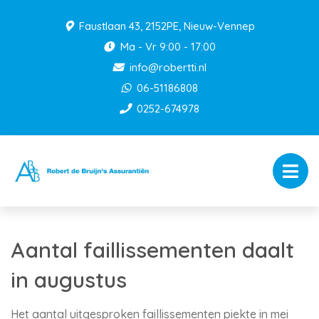
Faustlaan 43, 2152PE, Nieuw-Vennep
Ma - Vr 9:00 - 17:00
info@robertti.nl
06-51186808
0252-674978
Aantal faillissementen daalt
in augustus
Het aantal uitgesproken faillissementen piekte in mei