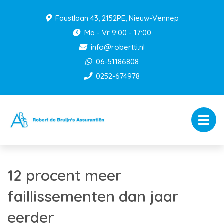
Faustlaan 43, 2152PE, Nieuw-Vennep
Ma - Vr 9:00 - 17:00
info@robertti.nl
06-51186808
0252-674978
12 procent meer
faillissementen dan jaar
eerder